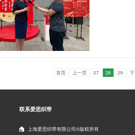
亭…
首页
上一页
27
28
29
下
联系爱思织带
上海爱思织带有限公司©版权所有