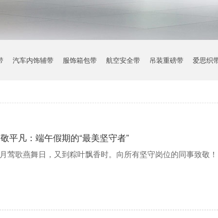
带
汽车内饰辅带
服饰箱包带
航空安全带
吊装重磅带
爱思织
敬平凡：端午假期的“最美坚守者”
月莺歌燕舞日，又到粽叶飘香时。向所有坚守岗位的同事致敬！