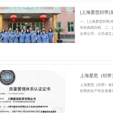
{上海爱思织带}
一、{上海爱思织带}
年的风雨历程。二、
合资公司，公司成立之
上海爱思｛织带｝有限
织带的生产符合质量