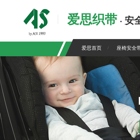
爱思织带
· 
爱思首页
座椅安全