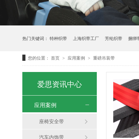
热门关键词：
特种织带
上海织带工厂
芳纶织带
捆绑
您的位置：
首页
应用案例
重磅吊装带
>
>
安全带批发
爱思资讯中心
应用案例
座椅安全带
汽车内饰带