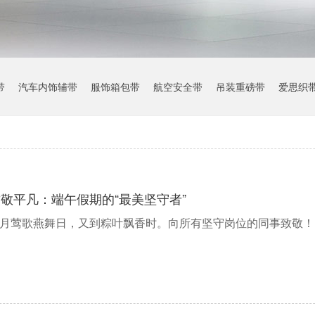
带
汽车内饰辅带
服饰箱包带
航空安全带
吊装重磅带
爱思织
敬平凡：端午假期的“最美坚守者”
月莺歌燕舞日，又到粽叶飘香时。向所有坚守岗位的同事致敬！