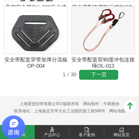
高空安全带OH_002五点式
安全带配套塑料三档扣OP-
全身型
011
安全带配套穿带加厚分流板
安全带配套双钩缓冲包连接
OP-004
绳OL-013
下一页
1
/
30
上海爱思织带有限公司©版权所有
网站制作：
牛商股份
联系地址：上海嘉定安亭大众工业园区园工路588号
网站地图
电话咨询
产品中心
客户案例
网站首页